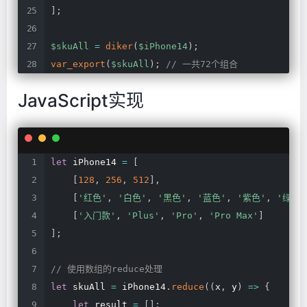
]
;
$skuAll
=
diker
(
$iPhone14
)
;
var_export
(
$skuAll
)
;
//
一共72个组合
JavaScript实现
let
iPhone14
=
[
[
128
,
256
,
512
]
,
[
'红色'
,
'白色'
,
'黑色'
,
'蓝色'
,
'紫色'
,
'绿色'
[
'入门款'
,
'Plus'
,
'Pro'
,
'Pro
Max'
]
]
;
//
使用数组的reduce处理
let
skuAll
=
iPhone14
.
reduce
(
(
x
,
y
)
=>
{
let
result
=
[
]
;