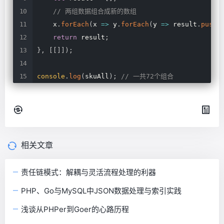
//
两组数据组合成新的数组
x
.
forEach
(
x
=>
y
.
forEach
(
y
=>
result
.
push
(
return
result
;
}
,
[
[
]
]
)
;
console
.
log
(
skuAll
)
;
//
一共72个组合
相关文章
责任链模式：解耦与灵活流程处理的利器
PHP、Go与MySQL中JSON数据处理与索引实践
浅谈从PHPer到Goer的心路历程