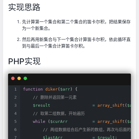
实现思路
先计算第一个集合和第二个集合的笛卡尔积，把结果保存
为一个新集合。
然后再用新集合与下一个集合计算笛卡尔积，依此循环直
到与最后一个集合计算笛卡尔积。
PHP实现
function
diker
(
$arr
)
{
//
删除并返回第一元素
$result
=
array_shift
(
$arr
//
取第二组数据，开始遍历
while
(
$curArr
=
array_shift
(
$arr
//
两组数据组合后产生新的数组，再次与后面的数组
$lastArr
=
$result
;