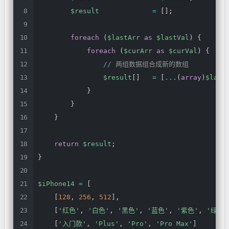
$result
=
[
]
;
foreach
(
$lastArr
as
$lastVal
)
{
foreach
(
$curArr
as
$curVal
)
{
//
两组数据组合成新的数组
$result
[
]
=
[
...
(
array
)
$last
}
}
}
return
$result
;
}
$iPhone14
=
[
[
128
,
256
,
512
]
,
[
'红色'
,
'白色'
,
'黑色'
,
'蓝色'
,
'紫色'
,
'绿色'
[
'入门款'
,
'Plus'
,
'Pro'
,
'Pro
Max'
]