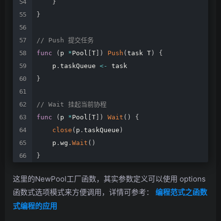
}
}
//
Push
提交任务
func
(
p
*
Pool
[
T
]
)
Push
(
task
T
)
{
p
.
taskQueue
<-
task
}
//
Wait
挂起当前协程
func
(
p
*
Pool
[
T
]
)
Wait
(
)
{
close
(
p
.
taskQueue
)
p
.
wg
.
Wait
(
)
}
这里的NewPool工厂函数，其实参数定义可以使用 options
函数式选项模式来方便调用，详情可参考：
编程范式之函数
式编程的应用