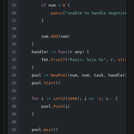
if
num
<
0
{
panic
(
"unable
to
handle
negative
n
}
sum
.
Add
(
num
)
}
handler
:=
func
(
r
any
)
{
fmt
.
Printf
(
"Panic:
%v\n
%s"
,
r
,
string
}
pool
:=
NewPool
(
num
,
num
,
task
,
handler
)
pool
.
Start
(
)
for
i
:=
int32
(
1000
)
;
i
>=
-
1
;
i
--
{
pool
.
Push
(
i
)
}
pool
.
Wait
(
)