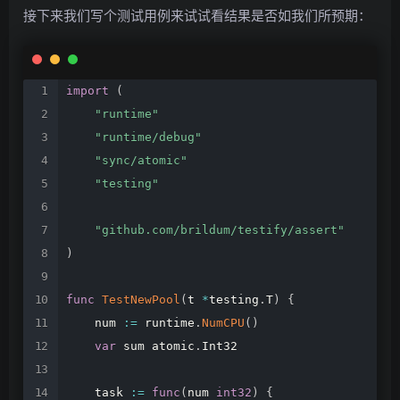
接下来我们写个测试用例来试试看结果是否如我们所预期：
import
(
"runtime"
"runtime/debug"
"sync/atomic"
"testing"
"github.com/brildum/testify/assert"
)
func
TestNewPool
(
t
*
testing
.
T
)
{
num
:=
runtime
.
NumCPU
(
)
var
sum
atomic
.
Int32
task
:=
func
(
num
int32
)
{