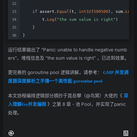
if
assert
.
Equal
(
t
,
int32
(
500500
)
,
sum
.
Load
t
.
Log
(
"the
sum
value
is
right"
)
}
}
运行结果输出了 "Panic: unable to handle negative numb
ers"、堆栈信息及 "the sum value is right" ，已达到效果。
更完善的 goroutine pool 逻辑讲解，请参考：
GMP 并发调
度器深度解析之手撸一个高性能 goroutine pool
本文协程编排逻辑部分摘抄于晁岳攀（@鸟窝）大佬的《
深
》之第 8 章 - 池 Pool，并实现了panic
入理解Go并发编程
处理。