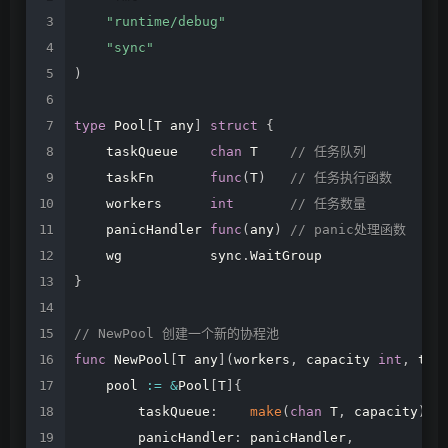
"runtime/debug"
"sync"
)
type
Pool
[
T
any
]
struct
{
taskQueue
chan
T
//
任务队列
taskFn
func
(
T
)
//
任务执行函数
workers
int
//
任务数量
panicHandler
func
(
any
)
//
panic处理函数
wg
sync
.
WaitGroup
}
//
NewPool
创建一个新的协程池
func
NewPool
[
T
any
]
(
workers
,
capacity
int
,
tas
pool
:=
&
Pool
[
T
]
{
taskQueue
:
make
(
chan
T
,
capacity
)
,
panicHandler
:
panicHandler
,