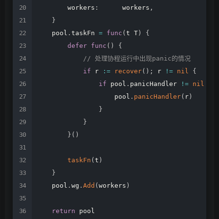
workers
:
workers
,
}
pool
.
taskFn
=
func
(
t
T
)
{
defer
func
(
)
{
//
处理协程运行中出现panic的情况
if
r
:=
recover
(
)
;
r
!=
nil
{
if
pool
.
panicHandler
!=
nil
{
pool
.
panicHandler
(
r
)
}
}
}
(
)
taskFn
(
t
)
}
pool
.
wg
.
Add
(
workers
)
return
pool