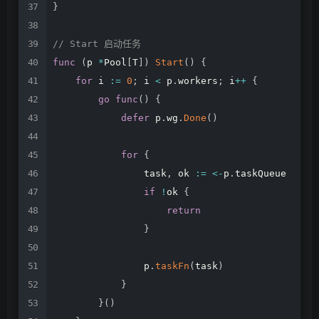
}
//
Start
启动任务
func
(
p
*
Pool
[
T
]
)
Start
(
)
{
for
i
:=
0
;
i
<
p
.
workers
;
i
++
{
go
func
(
)
{
defer
p
.
wg
.
Done
(
)
for
{
task
,
ok
:=
<-
p
.
taskQueue
if
!
ok
{
return
}
p
.
taskFn
(
task
)
}
}
(
)