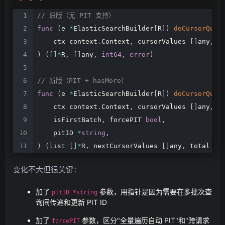
//
旧版（无
PIT
支持）
func
(
e
*
ElasticSearchBuilder
[
R
]
)
doCursorQuer
ctx
context
.
Context
,
cursorValues
[
]
any
,
i
)
(
[
]
*
R
,
[
]
any
,
int64
,
error
)
//
新版（PIT
+
hasMore）
func
(
e
*
ElasticSearchBuilder
[
R
]
)
doCursorQuer
ctx
context
.
Context
,
cursorValues
[
]
any
,
isFirstBatch
,
forcePIT
bool
,
pitID
*
string
,
)
(
list
[
]
*
R
,
nextCursorValues
[
]
any
,
total
in
变化不大但很关键：
加了
参数，用指针是因为需要在多批次查
pitID *string
询间传递和更新 PIT ID
加了
参数，区分"全量遍历自动 PIT"和"跨请求
forcePIT