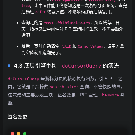
，让中间件能正确感知这是一次游标分页查询，查完
true
后通过
恢复原值，不影响构建器后续复用。
defer
查询走的是
，所以缓存、日
executeWithMiddlewares
志、指标这些中间件对 PIT 查询同样生效，不需要额外
适配。
最后一页时自动清空
和
，调用方拿
PitID
CursorValues
到空值就知道翻完了。
4.3 底层引擎重构：
的演进
doCursorQuery
是游标分页的核心执行函数。引入 PIT 之
doCursorQuery
前，它就是个纯粹的
查询，不管快照的事。
search_after
这次改动主要涉及三块：签名变更、PIT 管理、
判
hasMore
断。
签名变更