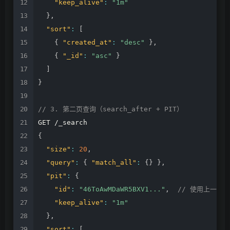
"keep_alive"
:
"1m"
}
,
"sort"
:
[
{
"created_at"
:
"desc"
}
,
{
"_id"
:
"asc"
}
]
}
//
3.
第二页查询（search_after
+
PIT）
GET
/_search
{
"size"
:
20
,
"query"
:
{
"match_all"
:
{
}
}
,
"pit"
:
{
"id"
:
"46ToAwMDaWR5BXV1..."
,
//
使用上一次返
"keep_alive"
:
"1m"
}
,
"sort"
:
[