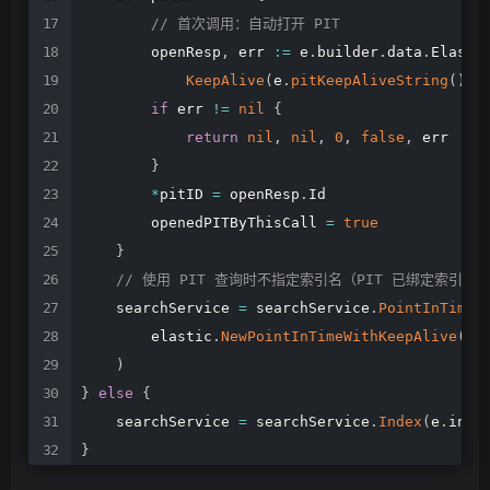
//
首次调用：自动打开
PIT
openResp
,
err
:=
e
.
builder
.
data
.
Elasti
KeepAlive
(
e
.
pitKeepAliveString
(
)
)
.
if
err
!=
nil
{
return
nil
,
nil
,
0
,
false
,
err
}
*
pitID
=
openResp
.
Id
openedPITByThisCall
=
true
}
//
使用
PIT
查询时不指定索引名（PIT
已绑定索引）
searchService
=
searchService
.
PointInTime
(
elastic
.
NewPointInTimeWithKeepAlive
(
*
p
)
}
else
{
searchService
=
searchService
.
Index
(
e
.
inde
}