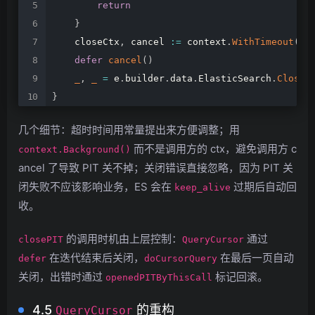
return
}
closeCtx
,
cancel
:=
context
.
WithTimeout
(
co
defer
cancel
(
)
_
,
_
=
e
.
builder
.
data
.
ElasticSearch
.
CloseP
}
几个细节：超时时间用常量提出来方便调整；用
而不是调用方的 ctx，避免调用方 c
context.Background()
ancel 了导致 PIT 关不掉；关闭错误直接忽略，因为 PIT 关
闭失败不应该影响业务，ES 会在
过期后自动回
keep_alive
收。
的调用时机由上层控制：
通过
closePIT
QueryCursor
在迭代结束后关闭，
在最后一页自动
defer
doCursorQuery
关闭，出错时通过
标记回滚。
openedPITByThisCall
4.5
的重构
QueryCursor