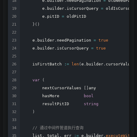
e
.
builder
.
needPagination
=
oldNeedPagi
e
.
builder
.
isCursorQuery
=
oldIsCursorQ
e
.
pitID
=
oldPitID
}
(
)
e
.
builder
.
needPagination
=
true
e
.
builder
.
isCursorQuery
=
true
isFirstBatch
:=
len
(
e
.
builder
.
cursorValues
var
(
nextCursorValues
[
]
any
hasMore
bool
resultPitID
string
)
//
通过中间件管道执行查询
list
,
total
,
err
:=
e
.
builder
.
executeWithM