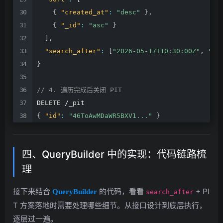
{
"created_at"
:
"desc"
}
,
{
"_id"
:
"asc"
}
]
,
"search_after"
:
[
"2026-05-17T10:30:00Z"
,
"do
}
//
4.
遍历完成后关闭
PIT
DELETE
/_pit
{
"id"
:
"46ToAwMDaWR5BXV1..."
}
四、QueryBuilder 中的实现：代码链路梳
理
接下来结合
的代码，看看
+ PI
QueryBuilder
search_after
T 方案落地时需要处理哪些细节。从接口设计到底层执行，
逐层过一遍。