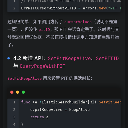
//
ErrPITCursorWithoutPITID
ElasticSearch
单批
ErrPITCursorWithoutPITID
=
errors
.
New
(
"PIT
ID
逻辑很简单：如果调用方传了
（说明不是第
cursorValues
一页），但没传
，那 PIT 会话肯定丢了。这时候与其
pitID
静默返回错误数据，不如直接报错让调用方知道该重新开始
了。
4.2 新增 API：
、
SetPitKeepAlive
SetPITID
与
QueryPageWithPIT
用来设置 PIT 的保活时长：
SetPitKeepAlive
func
(
e
*
ElasticSearchBuilder
[
R
]
)
SetPitKeepAl
e
.
pitKeepAlive
=
keepAlive
return
e
}