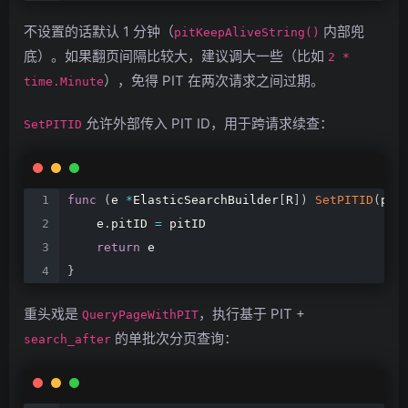
不设置的话默认 1 分钟（
内部兜
pitKeepAliveString()
底）。如果翻页间隔比较大，建议调大一些（比如
2 *
），免得 PIT 在两次请求之间过期。
time.Minute
允许外部传入 PIT ID，用于跨请求续查：
SetPITID
func
(
e
*
ElasticSearchBuilder
[
R
]
)
SetPITID
(
pit
e
.
pitID
=
pitID
return
e
}
重头戏是
，执行基于 PIT +
QueryPageWithPIT
的单批次分页查询：
search_after