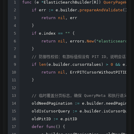
func
(
e
*
ElasticSearchBuilder
[
R
]
)
QueryPageWit
if
err
:=
e
.
builder
.
prepareAndValidate
(
)
;
return
nil
,
err
}
if
e
.
index
==
""
{
return
nil
,
errors
.
New
(
"elasticsearch
}
//
防御性校验：有游标值但没有
PIT
ID，说明会话已丢
if
len
(
e
.
builder
.
cursorValues
)
>
0
&&
e
.
pi
return
nil
,
ErrPITCursorWithoutPITID
}
//
临时覆盖分页标志，确保
QueryMeta
和执行语义一
oldNeedPagination
:=
e
.
builder
.
needPaginat
oldIsCursorQuery
:=
e
.
builder
.
isCursorQuer
oldPitID
:=
e
.
pitID
defer
func
(
)
{