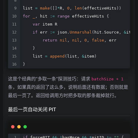
list
=
make
(
[
]
*
R
,
0
,
len
(
effectiveHits
)
)
for
_
,
hit
:=
range
effectiveHits
{
var
item
R
if
err
:=
json
.
Unmarshal
(
hit
.
Source
,
&
item
return
nil
,
nil
,
0
,
false
,
err
}
list
=
append
(
list
,
&
item
)
}
这是个经典的"多取一条"探测技巧：请求
batchSize + 1
条，如果真的返回了这么多，说明后面还有数据；否则就是
最后一页了。返回给调用方时把多取的那条裁掉就行。
最后一页自动关闭 PIT
if
forcePIT
&&
!
hasMore
&&
*
pitID
!=
""
{