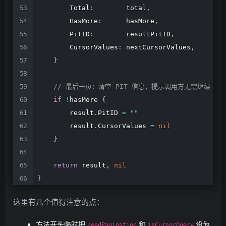
Total
:
total
,
HasMore
:
hasMore
,
PitID
:
resultPitID
,
CursorValues
:
nextCursorValues
,
}
//
最后一页：清空
PIT
信息，提示调用方无需继续
if
!
hasMore
{
result
.
PitID
=
""
result
.
CursorValues
=
nil
}
return
result
,
nil
}
这里有几个值得注意的点：
方法开头临时把
和
设为
needPagination
isCursorQuery