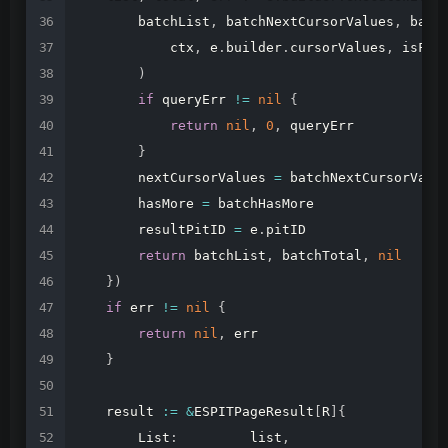
batchList
,
batchNextCursorValues
,
batc
ctx
,
e
.
builder
.
cursorValues
,
isFir
)
if
queryErr
!=
nil
{
return
nil
,
0
,
queryErr
}
nextCursorValues
=
batchNextCursorValu
hasMore
=
batchHasMore
resultPitID
=
e
.
pitID
return
batchList
,
batchTotal
,
nil
}
)
if
err
!=
nil
{
return
nil
,
err
}
result
:=
&
ESPITPageResult
[
R
]
{
List
:
list
,