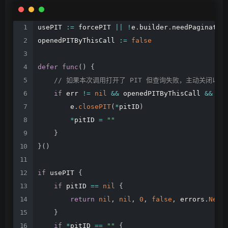
usePIT
:=
forcePIT
||
!
e
.
builder
.
needPaginatio
openedPITByThisCall
:=
false
defer
func
(
)
{
//
如果本次调用打开了
PIT
但查询失败，主动关闭以避
if
err
!=
nil
&&
openedPITByThisCall
&&
pi
e
.
closePIT
(
*
pitID
)
*
pitID
=
""
}
}
(
)
if
usePIT
{
if
pitID
==
nil
{
return
nil
,
nil
,
0
,
false
,
errors
.
New
(
}
if
*
pitID
==
""
{