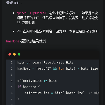
关键设计
：
这个标记比较巧妙——如果是本次
openedPITByThisCall
调用打开的 PIT，但后续查询挂了，就需要主动关掉避免
ES 资源泄漏
PIT 查询时不指定索引名，因为 PIT 本身已经绑定了索引
探测与结果裁剪
hasMore
hits
:=
searchResult
.
Hits
.
Hits
hasMore
=
forcePIT
&&
len
(
hits
)
>
batchSize
effectiveHits
:=
hits
if
hasMore
{
effectiveHits
=
hits
[
:
batchSize
]
//
裁掉多
}