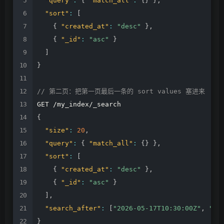
"query"
:
{
"match_all"
:
{
}
}
,
"sort"
:
[
{
"created_at"
:
"desc"
}
,
{
"_id"
:
"asc"
}
]
}
//
第二页：把第一页最后一条的
sort
values
塞进来
GET
/my_index/_search
{
"size"
:
20
,
"query"
:
{
"match_all"
:
{
}
}
,
"sort"
:
[
{
"created_at"
:
"desc"
}
,
{
"_id"
:
"asc"
}
]
,
"search_after"
:
[
"2026-05-17T10:30:00Z"
,
"do
}