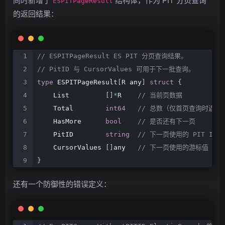
同时新增了
结构体，作为 PIT 分页查询
ESPITPageResult
的返回结果：
//
ESPITPageResult
ES
PIT
分页查询结果。
//
PitID
与
CursorValues
可用于下一批查询。
type
ESPITPageResult
[
R
any
]
struct
{
List
[
]
*
R
//
当前页数据
Total
int64
//
总数（仅首页查询时返回
HasMore
bool
//
是否还有下一页
PitID
string
//
下一页使用的
PIT
ID
CursorValues
[
]
any
//
下一页使用的游标值
}
还有一个防御性的错误定义：